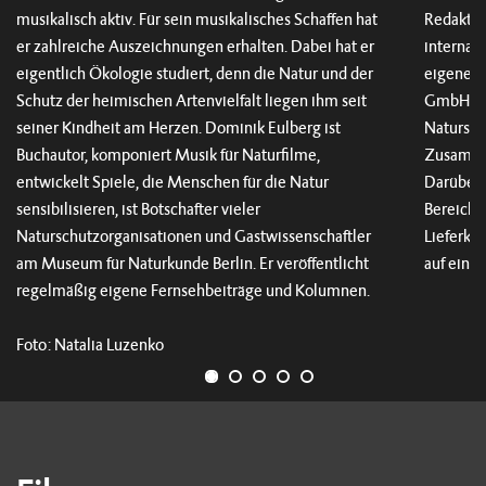
musikalisch aktiv. Für sein musikalisches Schaffen hat
Redakteu
er zahlreiche Auszeichnungen erhalten. Dabei hat er
internat
eigentlich Ökologie studiert, denn die Natur und der
eigenes
Schutz der heimischen Artenvielfalt liegen ihm seit
GmbH, gea
seiner Kindheit am Herzen. Dominik Eulberg ist
Natursch
Buchautor, komponiert Musik für Naturfilme,
Zusammen
entwickelt Spiele, die Menschen für die Natur
Darüber 
sensibilisieren, ist Botschafter vieler
Bereiche
Naturschutzorganisationen und Gastwissenschaftler
Lieferke
am Museum für Naturkunde Berlin. Er veröffentlicht
auf eine
regelmäßig eigene Fernsehbeiträge und Kolumnen.
Foto: Natalia Luzenko