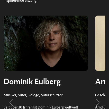
inspirierende Sitzung.
Dominik Eulberg
Arn
Musiker, Autor, Biologe, Naturschützer
Geschäf
Seit über 30 Jahren ist Dominik Eulberg weltweit
Arnd Gre