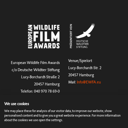
Venue/Spielort
European Wildlife Film Awards
Lucy-Borchardt-Str. 2
c/o Deutsche Wildtier Stiftung
20457 Hamburg
Lucy-Borchardt-Straße 2
Mail:
Info@EWFA.eu
20457 Hamburg
Telefon: 040 970 78 69-0
We use cookies
We may place these for analysis of our visitor data, to improve our website, show
Regularien
Impressum
Cookies & Tracking
Datenschutz
personalised content and to give you a great website experience. For more information
Presse
about the cookies we use open the settings.