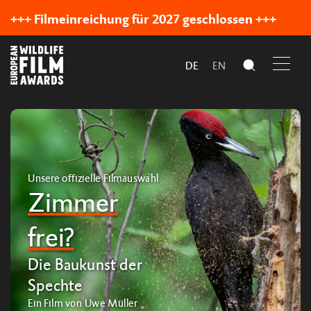
+++ Filmeinreichung für 2027 geschlossen +++
DE
EN
Unsere offizielle Filmauswahl
Zimmer
frei?
Die Baukunst der
Spechte
Ein Film von Uwe Müller