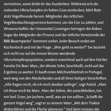
vermehren, sonst droht ihr das Aussterben. Während sich die
nistenden Uferschnepfen im hohen Gras verstecken, führt Bote
stolz Vogelfreunde herum. Mitglieder des örtlichen
Vogelbeobachtungsvereins kommen, um die Eier zu zählen, und
Wissenschaftler der Universität Groningen beringen die Küken.
Sogar die Mitglieder der Provinz und der örtliche Vorsitzende der
BBB-Bauernpartei“ kommen vorbei. Jeder Besuch endet am
Küchentisch und mit der Frage: „Wie geht es weiter?“ Sie bezieht
sich nicht nur auf die immer kleiner werdende
Uferschnepfenpopulation, sondern manchmal auch auf den Hof der
Familie De Boer. Marc, der älteste Sohn, beschließt, nicht auf das
Ergebnis zu warten. Er kauft einen Milchviehbetrieb in Portugal,
weit weg von den Niederlanden und all ihren lästigen Vorschriften.
„Alle fragen mich, ob ich mich darüber aufrege“, sagt Astrid. „Aber
ich freue mich für Marc. Aber die Söhne, die zurückbleiben, tun
mir leid. Einer, Jan Jochem, weiß, was sie tun sollten: „Schafft die
ganzen Vögel weg“, sagt er zu seinem Vater. „Mit dem Traktor
drüberfahren und die Fläche planieren.“ Und dann müssen die