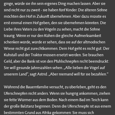
ginge, würde sie ihn sein eigenes Ding machen lassen. Aber sie
sind nicht nur zu zweit - sie haben fünf Kinder. Die älteren Söhne
möchten den Hof in Zukunft übernehmen. Aber dazu müsste es
erst einmal einen Hof geben, den sie übernehmen könnten. Die
Liebe ihres Vaters zu den Vögeln zu sehen, macht die Söhne
traurig. Wenn er nur den Kühen die gleiche Aufmerksamkeit
schenken würde, würde er sehen, dass sie auf der altmodischen
Wiese nicht gut zurechtkommen. Dem Hof geht es nicht gut: Der
Kuhstall und der Traktor müssen ersetzt werden. Sie brauchen
Geld, aber die Bank ist von den Pfuhlschnepfen nicht beeindruckt:
Sie will gesunde Jahreszahlen sehen. „Alle lieben die Vögel auf
unserem Land“, sagt Astrid. „Aber niemand will für sie bezahlen.“
Während die Bauernfamilie versucht, zu überleben, geht es den
Uferschnepfen nicht anders. Wenn sie hungrig ankommen, ziehen
sie fette Würmer aus dem Boden. Nach einem Bad im Teich kann
der große Balztanz beginnen. Denn die Uferschnepfe ist aus einem
bestimmten Grund aus Afrika gekommen: Sie muss sich