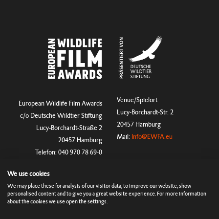
Venue/Spielort
European Wildlife Film Awards
Lucy-Borchardt-Str. 2
c/o Deutsche Wildtier Stiftung
20457 Hamburg
Lucy-Borchardt-Straße 2
Mail:
Info@EWFA.eu
20457 Hamburg
Telefon: 040 970 78 69-0
We use cookies
We may place these for analysis of our visitor data, to improve our website, show
Regularien
Impressum
Cookies & Tracking
Datenschutz
personalised content and to give you a great website experience. For more information
Presse
about the cookies we use open the settings.