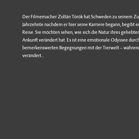
Der Filmemacher Zoltán Török hat Schweden zu seinem Z
Jahrzehnte nachdem er hier seine Karriere begann, begibt er 
Reise. Sie möchten sehen, wie sich die Natur ihres geliebte
Ankunft verändert hat. Es ist eine emotionale Odyssee dur
bemerkenswerten Begegnungen mit der Tierwelt – während Z
verändert...