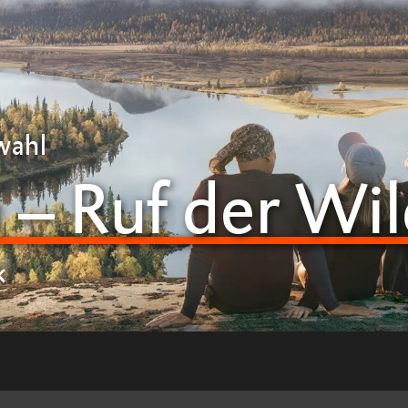
wahl
– Ruf der Wil
k