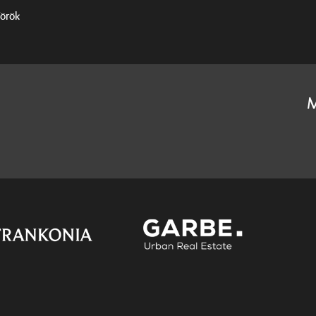
Török
M