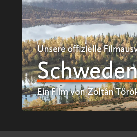
Unsere offizielle Filmaus
Schweden 
Ein Film von Zoltán Törö