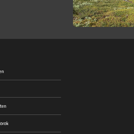
en
ten
Török